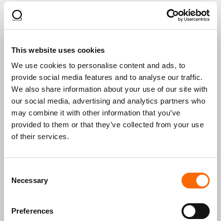
This website uses cookies
COMPILA IL MODULO e fai decollare il tuo sito con
degli esperti al tuo fianco.
We use cookies to personalise content and ads, to
provide social media features and to analyse our traffic.
We also share information about your use of our site with
our social media, advertising and analytics partners who
may combine it with other information that you’ve
provided to them or that they’ve collected from your use
of their services.
Consent
Necessary
Selection
Di cosa hai bisogno?*
Preferences