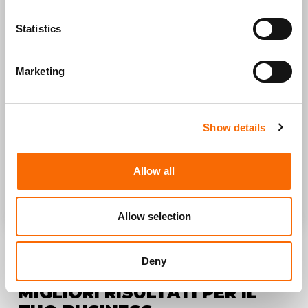
Statistics
Marketing
* Accetto la Privacy Policy e di ricevere
comunicazioni in linea con i miei interessi
Privacy &
cookie policy
Show details
Allow all
INVIA LA RICHIESTA
Allow selection
Deny
SCOPRI COME OTTENERE I
MIGLIORI RISULTATI PER IL